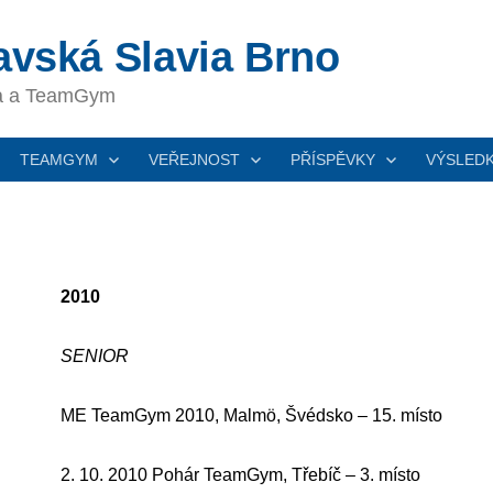
vská Slavia Brno
ka a TeamGym
TEAMGYM
VEŘEJNOST
PŘÍSPĚVKY
VÝSLED
2010
SENIOR
ME TeamGym 2010, Malmö, Švédsko – 15. místo
2. 10. 2010 Pohár TeamGym, Třebíč – 3. místo