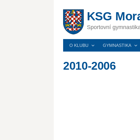
Skip
to
KSG Mora
content
Sportovní gymnasti
O KLUBU
GYMNASTIKA
2010-2006