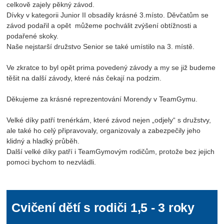
celkově zajely pěkný závod.
Dívky v kategorii Junior II obsadily krásné 3.místo. Děvčatům se
závod podařil a opět můžeme pochválit zvýšení obtížnosti a
podařené skoky.
Naše nejstarší družstvo Senior se také umístilo na 3. místě.
Ve zkratce to byl opět prima povedený závody a my se již budeme
těšit na další závody, které nás čekají na podzim.
Děkujeme za krásné reprezentování Morendy v TeamGymu.
Velké díky patří trenérkám, které závod nejen „odjely“ s družstvy,
ale také ho celý připravovaly, organizovaly a zabezpečily jeho
klidný a hladký průběh.
Další velké díky patří i TeamGymovým rodičům, protože bez jejich
pomoci bychom to nezvládli.
Cvičení dětí s rodiči 1,5 - 3 roky