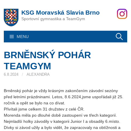
Skip
to
KSG Moravská Slavia Brno
content
Sportovní gymnastika a TeamGym
Vyhledáván
MENU
BRNĚNSKÝ POHÁR
TEAMGYM
6.8.2024
/
ALEXANDRA
Brněnský pohár je vždy krásným zakončením závodní sezóny
před letními prázdninami. Letos, 8.6.2024,jsme uspořádali již 25.
ročník a opět se bylo na co dívat.
Přivítali jsme celkem 31 družstev z celé ČR.
Morenda měla po dlouhé době zastoupení ve třech kategorií.
Nejmladší holky závodily v kategorii Junior I a obsadily 6.místo.
Dívky si závod užily a bylo vidět, že zapracovaly na obtížnosti a