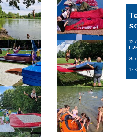
T
s
12.7
POK
26.
17.