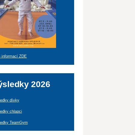
 informací ZDE
ýsledky 2026
edky dívky
edky chlapci
ledky TeamGym