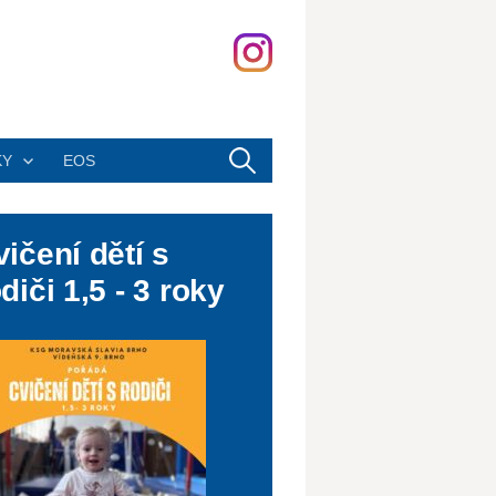
Vyhledávání
KY
EOS
ičení dětí s
diči 1,5 - 3 roky