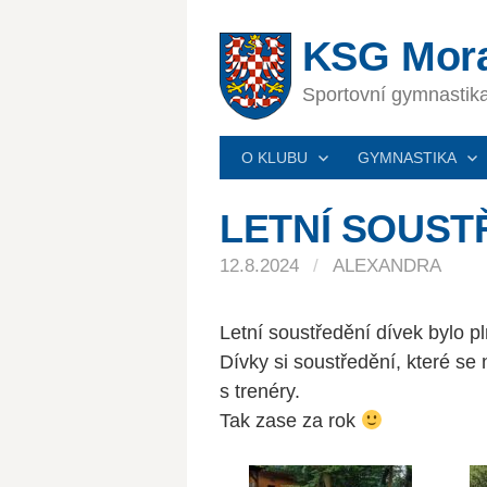
Skip
to
KSG Mora
content
Sportovní gymnasti
O KLUBU
GYMNASTIKA
LETNÍ SOUST
12.8.2024
/
ALEXANDRA
Letní soustředění dívek bylo p
Dívky si soustředění, které se
s trenéry.
Tak zase za rok