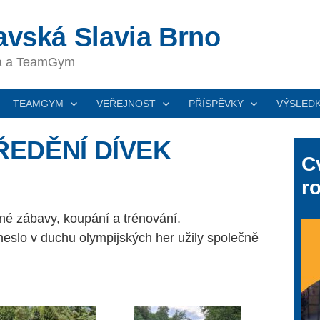
vská Slavia Brno
ka a TeamGym
TEAMGYM
VEŘEJNOST
PŘÍSPĚVKY
VÝSLED
ŘEDĚNÍ DÍVEK
Cv
ro
lné zábavy, koupání a trénování.
 neslo v duchu olympijských her užily společně