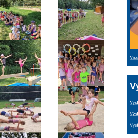
Více
V
Výsl
Výsl
Výs