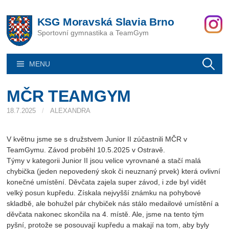
Skip
to
KSG Moravská Slavia Brno
content
Sportovní gymnastika a TeamGym
Vyhledáván
MENU
MČR TEAMGYM
18.7.2025
/
ALEXANDRA
V květnu jsme se s družstvem Junior II zúčastnili MČR v
TeamGymu. Závod proběhl 10.5.2025 v Ostravě.
Týmy v kategorii Junior II jsou velice vyrovnané a stačí malá
chybička (jeden nepovedený skok či neuznaný prvek) která ovlivní
konečné umístění. Děvčata zajela super závod, i zde byl vidět
velký posun kupředu. Získala nejvyšší známku na pohybové
skladbě, ale bohužel pár chybiček nás stálo medailové umístění a
děvčata nakonec skončila na 4. místě. Ale, jsme na tento tým
pyšní, protože se posouvají kupředu a makají na tom, aby byly