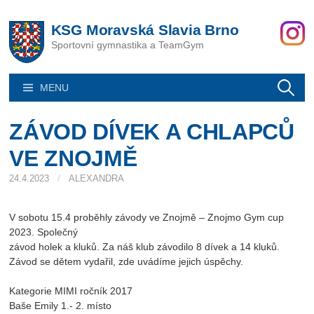
Skip
to
KSG Moravská Slavia Brno
content
Sportovní gymnastika a TeamGym
Vyhledáván
MENU
ZÁVOD DÍVEK A CHLAPCŮ
VE ZNOJMĚ
24.4.2023
/
ALEXANDRA
V sobotu 15.4 proběhly závody ve Znojmě – Znojmo Gym cup
2023. Společný
závod holek a kluků. Za náš klub závodilo 8 dívek a 14 kluků.
Závod se dětem vydařil, zde uvádíme jejich úspěchy.
Kategorie MIMI ročník 2017
Baše Emily 1.- 2. místo