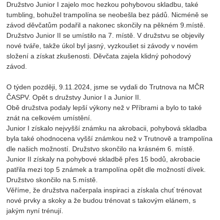
Družstvo Junior I zajelo moc hezkou pohybovou skladbu, také
tumbling, bohužel trampolína se neobešla bez pádů. Nicméně se
závod děvčatům podařil a nakonec skončily na pěkném 9.místě.
Družstvo Junior II se umístilo na 7. místě. V družstvu se objevily
nové tváře, takže úkol byl jasný, vyzkoušet si závody v novém
složení a získat zkušenosti. Děvčata zajela klidný pohodový
závod.
O týden později, 9.11.2024, jsme se vydali do Trutnova na MČR
ČASPV. Opět s družstvy Junior I a Junior II.
Obě družstva podaly lepší výkony než v Příbrami a bylo to také
znát na celkovém umístění.
Junior I získalo nejvyšší známku na akrobacii, pohybová skladba
byla také ohodnocena vyšší známkou než v Trutnově a trampolína
dle našich možností. Družstvo skončilo na krásném 6. místě.
Junior II získaly na pohybové skladbě přes 15 bodů, akrobacie
patřila mezi top 5 známek a trampolína opět dle možností dívek.
Družstvo skončilo na 5.místě.
Věříme, že družstva načerpala inspiraci a získala chuť trénovat
nové prvky a skoky a že budou trénovat s takovým elánem, s
jakým nyní trénují.