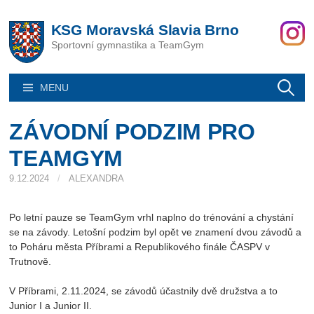
Skip
to
KSG Moravská Slavia Brno
content
Sportovní gymnastika a TeamGym
Vyhledáván
MENU
ZÁVODNÍ PODZIM PRO
TEAMGYM
9.12.2024
/
ALEXANDRA
Po letní pauze se TeamGym vrhl naplno do trénování a chystání
se na závody. Letošní podzim byl opět ve znamení dvou závodů a
to Poháru města Příbrami a Republikového finále ČASPV v
Trutnově.
V Příbrami, 2.11.2024, se závodů účastnily dvě družstva a to
Junior I a Junior II.